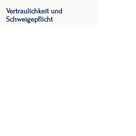
Vertraulichkeit und
Schweigepflicht
In meiner Arbeit unterliege ich einer
strengen Schweigepflicht. Das
bedeutet, dass alle Informationen, die
im Rahmen unserer Zusammenarbeit
besprochen werden, vertraulich
behandelt und nicht an Dritte
weitergegeben werden – es sei denn,
Sie entbinden mich ausdrücklich davon
oder es liegt eine gesetzliche
Ausnahme vor (z. B. bei akuter Selbst-
oder Fremdgefährdung). Diese
Schweigepflicht gilt auch über die
Beendigung der Beratung oder
Behandlung hinaus und schützt Ihre
Privatsphäre sowie die Integrität
unserer Zusammenarbeit.